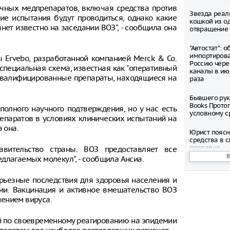
ичных медпрепаратов, включая средства против
Звезда реал
кие испытания будут проводиться, однако какие
кошкой из о
нет известно на заседании ВОЗ", - сообщила она
отвращение 
"Автостат": 
импортиров
 Ervebo, разработанной компанией Merck & Co.
Россию чере
 специальная схема, известная как "оперативный
каналы в ию
 квалифицированные препараты, находящиеся на
раза
Бывшего рук
Books Прото
полного научного подтверждения, но у нас есть
условному с
репаратов в условиях клинических испытаний на
 она.
Юрист поясн
средства в с
продавца
авительство страны. ВОЗ предоставляет все
длагаемых молекул", - сообщила Ансиа.
Вечеринка в
нового филь
ьезные последствия для здоровья населения и
пройдет в Р
ми. Вакцинация и активное вмешательство ВОЗ
ением вируса.
Предложили 
день из-за 
й по своевременному реагированию на эпидемии
Метро Москв