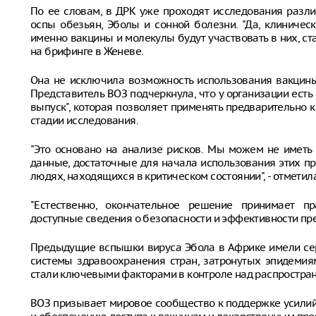
По ее словам, в ДРК уже проходят исследования разл
оспы обезьян, Эболы и сонной болезни. "Да, клиничес
именно вакцины и молекулы будут участвовать в них, ста
на брифинге в Женеве.
Она не исключила возможность использования вакцины
Представитель ВОЗ подчеркнула, что у организации есть
выпуск", которая позволяет применять предварительно
стадии исследования.
"Это основано на анализе рисков. Мы можем не иметь 
данные, достаточные для начала использования этих п
людях, находящихся в критическом состоянии", - отметила
"Естественно, окончательное решение принимает пр
доступные сведения о безопасности и эффективности пре
Предыдущие вспышки вируса Эбола в Африке имели сер
системы здравоохранения стран, затронутых эпидемия
стали ключевыми факторами в контроле над распростран
ВОЗ призывает мировое сообщество к поддержке усили