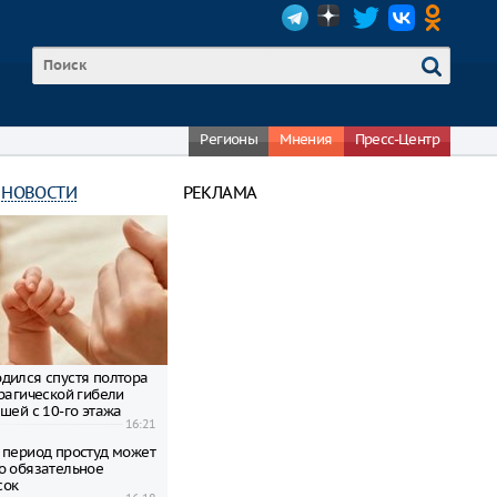
Регионы
Мнения
Пресс-Центр
 НОВОСТИ
РЕКЛАМА
дился спустя полтора
трагической гибели
шей с 10-го этажа
16:21
 период простуд может
о обязательное
сок