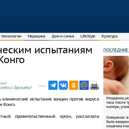
 технологии
Медицина
Дом и семья
LIfeStyle
Культура
ическим испытаниям
ПОСЛЕДНИЕ
Конго
лось?
тесь с друзьями!
Младенец ро
ь клинические испытания вакцин против вируса
часа после 
е Конго.
матери, упав
тный правительственный орган, рассказала
Онищенко: в
быть введен
ношение ма