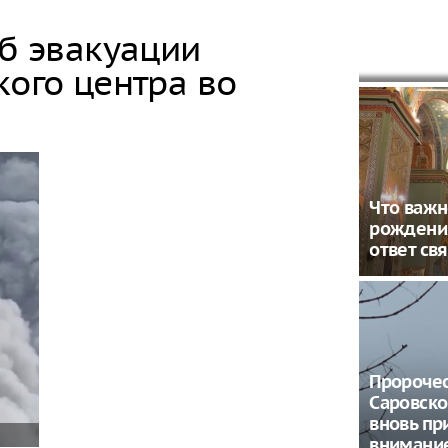
запанико
неожида
об эвакуации
России
кого центра во
Что важн
рождени
ответ св
Пророче
Саровско
вновь пр
внимани