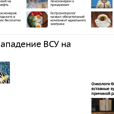
нзий на
пенсионерам к
нефть
праздникам
енсионеров
Гастроэнтеролог
тдыхать в
назвал обязательный
ях бесплатно
компонент идеального
завтрака
нападение ВСУ на
Онкологи б
вставные зу
причиной р