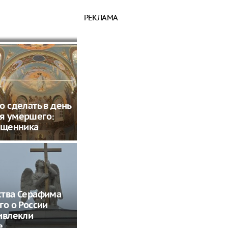
вала из-за
нного шага
РЕКЛАМА
о сделать в день
я умершего:
ященника
ства Серафима
го о России
ивлекли
е