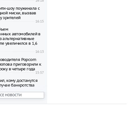
16:18
ити-шоу поужинала с
дной миски, вызвав
у зрителей
16:15
объем
анных автомобилей в
з альтернативные
ле увеличился в 1,6
16:13
оводителя Popcorn
попова приговорили к
року в четыре года
15:57
ил, кому достанутся
лучае банкротства
15:56
ВСЕ НОВОСТИ
 честь премьеры
ма о Человеке-пауке
оссии
15:51
сократить рабочий
необычной жары
15:47
ы стало восьмым