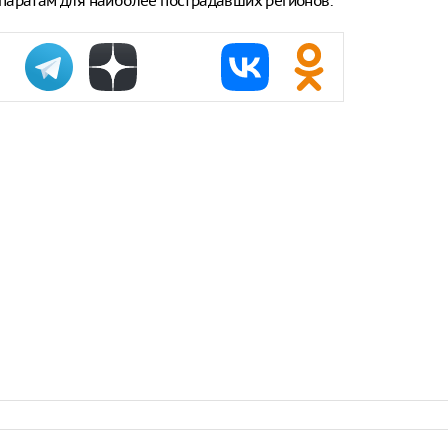
паратам для наиболее пострадавших регионов.
чудом света
зарубежного
В Южно-Сах
подросток, 
подъезде
По данным М
параллельно
на уровне 1
в месяц
В Казани на
развлечений
мечеть
СМИ: Ве