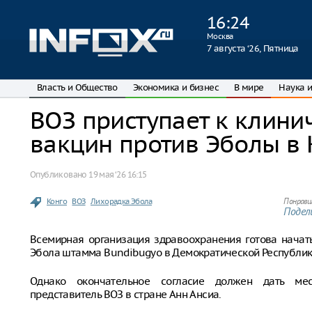
16
:
24
Москва
7 августа ‘26, Пятница
Власть и Общество
Экономика и бизнес
В мире
Наука и
ВОЗ приступает к клин
вакцин против Эболы в 
Опубликовано
19 мая ‘26 16:15
Конго
ВОЗ
Лихорадка Эбола
Понрави
Подели
Всемирная организация здравоохранения готова начат
Эбола штамма Bundibugyo в Демократической Республик
Однако окончательное согласие должен дать мес
представитель ВОЗ в стране Анн Ансиа.