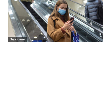
Здоровье
Вирусам вопреки: практическое
руководство по противовирусной
защите
08:00
Поздняя осень — время, когда «мелочи» решают
исход сезона.