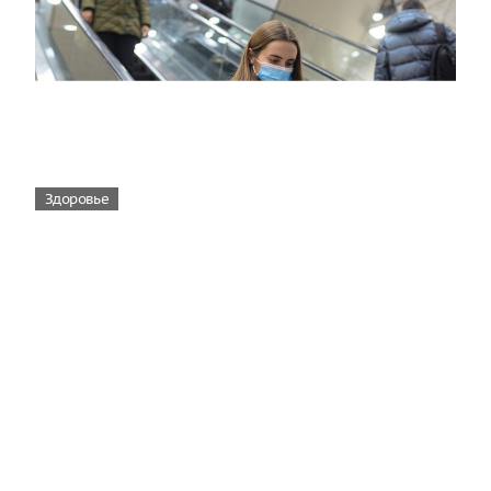
Здоровье
Вирусам вопреки: практическое
руководство по противовирусной
защите
08:00
Поздняя осень — время, когда «мелочи» решают
исход сезона.