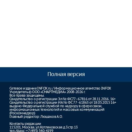
Полная версия
Сетевое издание INFOX.ru / Информационное агентство INFOX
Учредитель © ООО «СМАРТМЕДИА» 2008-2026 г.
Все права защищены.
Свидетельство о регистрации Эл № ФС77–67816 от 28.11.2016. 16+
Свидетельство о регистрации ИА № ФС 77 - 61863 от 18.05.2015 16+
выдано Федеральной службой по надзору в сфере связи,
информационных технологий и массовых коммуникаций
(Роскомнадзор)
Главный редактор: Люшаков А.О.
Контакты редакции
115201, Москва, ул.Котляковская д.3 стр.13
тел./факс: +7 (495) 540-4199