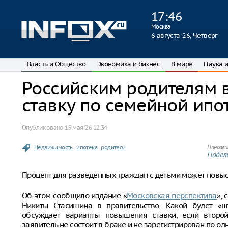
17
:
46
Москва
6 августа ‘26, Четверг
Власть и Общество
Экономика и бизнес
В мире
Наука и
Российским родителям 
ставку по семейной ипо
Опубликовано
19 мая ‘26 12:34
Недвижимость
ипотека
родители
Понрави
Подели
Процент для разведенных граждан с детьми может повыси
Об этом сообщило издание «
Московская перспектива
»,
Никиты Стасишина в правительство. Какой будет «ш
обсуждает варианты повышения ставки, если второй
заявитель не состоит в браке и не зарегистрирован по од