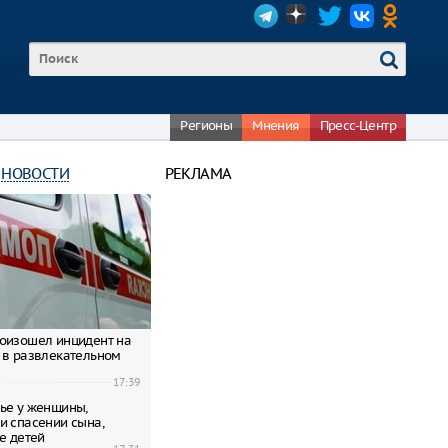
Регионы
Мнения
Пресс-Центр
 НОВОСТИ
РЕКЛАМА
оизошел инцидент на
 в развлекательном
17:39
ье у женщины,
и спасении сына,
е детей