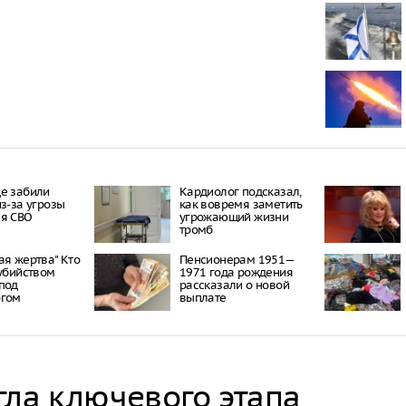
Трое подрос
изнасилова
школьницу
Узкие джинс
для здоровь
Открытие пр
Новороссийс
между Суджу
морем не сп
е забили
Кардиолог подсказал,
из-за угрозы
как вовремя заметить
Новороссийс
ия СВО
угрожающий жизни
Центральног
тромб
ая жертва" Кто
Пенсионерам 1951—
 убийством
1971 года рождения
под
рассказали о новой
ргом
выплате
гла ключевого этапа