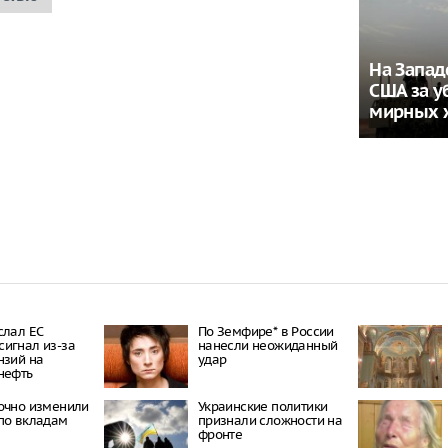
На Запад
США за у
мирных 
слал ЕС
По Земфире* в России
игнал из-за
нанесли неожиданный
нзий на
удар
нефть
очно изменили
Украинские политики
по вкладам
признали сложности на
фронте