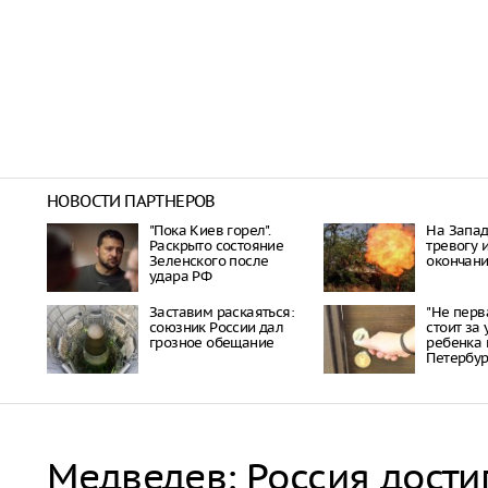
НОВОСТИ ПАРТНЕРОВ
"Пока Киев горел".
На Запад
Раскрыто состояние
тревогу 
Зеленского после
окончан
удара РФ
Заставим раскаяться:
"Не перв
союзник России дал
стоит за
грозное обещание
ребенка 
Петербу
Медведев: Россия дости