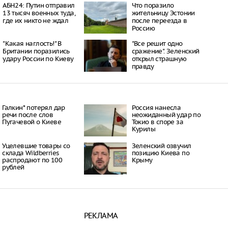
17:02
АБН24: Путин отправил
Что поразило
тков похитили и
13 тысяч военных туда,
жительницу Эстонии
ли 15-летнюю
где их никто не ждал
после переезда в
Россию
16:53
"Какая наглость!" В
"Все решит одно
ы представляют угрозу
Британии поразились
сражение". Зеленский
я мужчин в России
удару России по Киеву
открыл страшную
16:53
правду
орана в
ке: узкий проход
кской лагуной и
асает рыб от гибели
16:47
Галкин* потерял дар
Россия нанесла
речи после слов
неожиданный удар по
к: часть Южного и
Пугачевой о Киеве
Токио в споре за
о районов без света
Курилы
16:43
Уцелевшие товары со
Зеленский озвучил
склада Wildberries
позицию Киева по
распродают по 100
Крыму
рублей
РЕКЛАМА