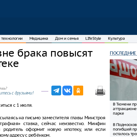
 технологии
Медицина
Дом и семья
LIfeStyle
Культура
вне брака повысят
ПОСЛЕДНИЕ
теке
лось?
тесь с друзьями!
В Тюмени пр
ться с 1 июля.
аттракционе
парке
 ссылаясь на письмо заместителя главы Минстроя
трафная» ставка, сейчас неизвестно. Минфин
В Подмосков
 родитель оформит новую ипотеку, или если
погибшей пр
осталось тро
ному адресу с ребёнком.