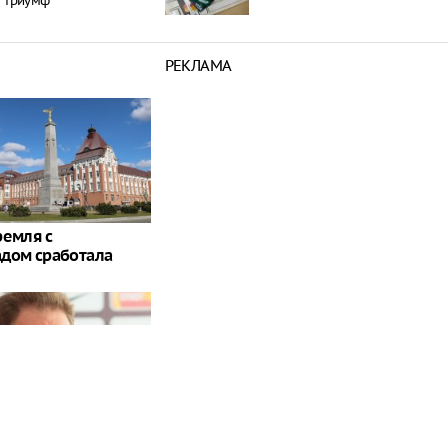
триумф
РЕКЛАМА
ремля с
дом сработала
ступил с