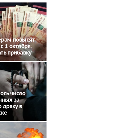
ерам повысят
с 1 октября:
ть прибавку
ось число
нных за
 драку в
ске