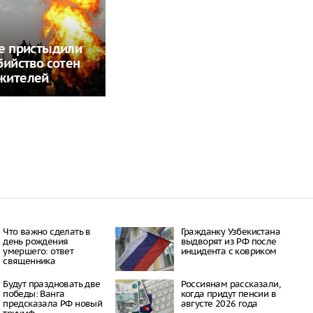
е пристыдили
бийство сотен
жителей
Что важно сделать в
Гражданку Узбекистана
день рождения
выдворят из РФ после
умершего: ответ
инцидента с ковриком
священника
Будут праздновать две
Россиянам рассказали,
победы: Ванга
когда придут пенсии в
предсказала РФ новый
августе 2026 года