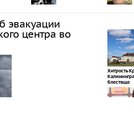
об эвакуации
кого центра во
Хитрость К
Калинингра
блестяще
Слуцкий вы