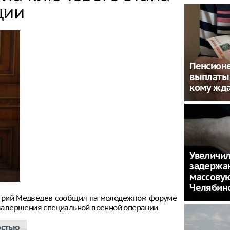
ции
Пенсион
выплаты 
кому жда
Увеличил
задержа
массовую
Челябин
итрий Медведев сообщил на молодежном форуме
е завершения специальной военной операции.
остью