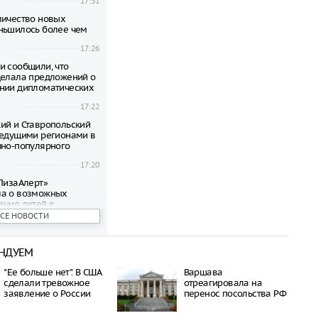
17:31
личество новых
ньшилось более чем
17:26
и сообщили, что
делала предложений о
нии дипломатических
17:22
ий и Ставропольский
ведущими регионами в
чно-популярного
17:20
«ЛизаАлерт»
ла о возможных
ения детей в
ВСЕ НОВОСТИ
17:09
 Сочи задержано
НДУЕМ
ейсов из-за
граничений
17:04
"Ее больше нет". В США
Варшава
сделали тревожное
отреагировала на
авшего самолета под
заявление о России
перенос посольства РФ
ыживал в тайге, имея
нфеты