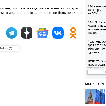
В Москве ко
читает, что нововведение не должно коснуться
квартир уме
 было установлено ограничение: не больше одной
на 30%
В МИД Росси
Украина не 
восстановле
связей
Краснодарск
края стали 
ТАРИЙ
(
0
)
области нау
туризма
Эксперт из 
предупреди
угрозах общ
интернете
В аэропорту
МЫ РЕКОМЕ
множество р
введенных о
Экипаж проп
Иркутском в
лишь три ко